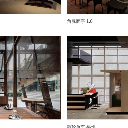
角豚面亭 1.0
鼓轮单车 福州