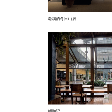
老魏的冬日山居
狮融记