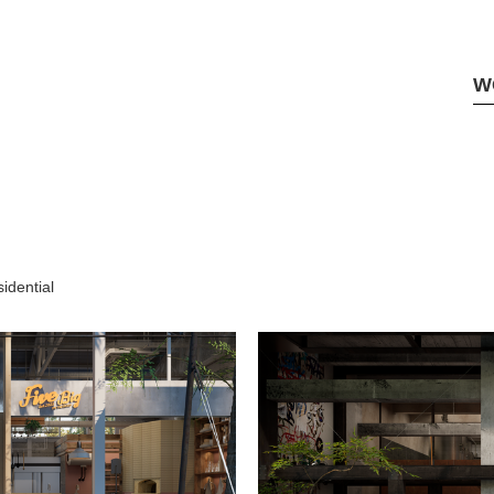
W
idential